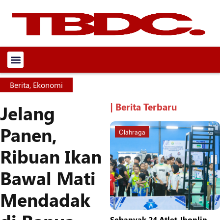
Berita
,
Ekonomi
| Berita Terbaru
Jelang
Panen,
Olahraga
Ribuan Ikan
Bawal Mati
Mendadak
Sebanyak 24 Atlet Jhonlin