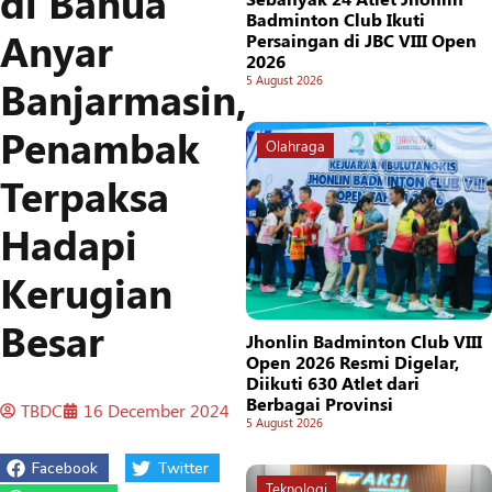
di Banua
Badminton Club Ikuti
Anyar
Persaingan di JBC VIII Open
2026
Banjarmasin,
5 August 2026
Penambak
Olahraga
Terpaksa
Hadapi
Kerugian
Besar
Jhonlin Badminton Club VIII
Open 2026 Resmi Digelar,
Diikuti 630 Atlet dari
Berbagai Provinsi
TBDC
16 December 2024
5 August 2026
Facebook
Twitter
Teknologi