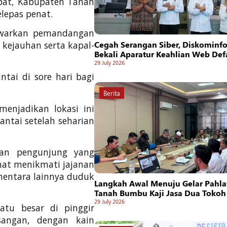
pat, Kabupaten Tanah
lepas penat.
nawarkan pemandangan
kejauhan serta kapal-
Cegah Serangan Siber, Diskominf
Bekali Aparatur Keahlian Web De
29 July 2026
tai di sore hari bagi
Berita
enjadikan lokasi ini
ntai setelah seharian
san pengunjung yang
hat menikmati jajanan
mentara lainnya duduk
Langkah Awal Menuju Gelar Pahla
Tanah Bumbu Kaji Jasa Dua Tokoh
29 July 2026
atu besar di pinggir
sangan, dengan kain