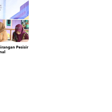
rangan Pesisir
nal