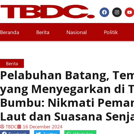
Beranda
Berita
Nasional
Politik
Berita
Pelabuhan Batang, Te
yang Menyegarkan di 
Bumbu: Nikmati Pema
Laut dan Suasana Senj
TBDC
16 December 2024