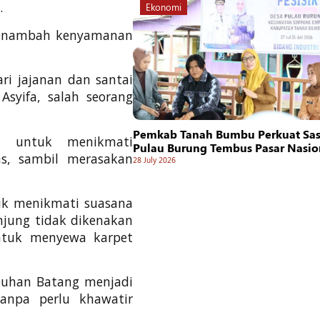
.
Ekonomi
 menambah kenyamanan
ri jajanan dan santai
syifa, salah seorang
Pemkab Tanah Bumbu Perkuat Sasi
n untuk menikmati
Pulau Burung Tembus Pasar Nasio
s, sambil merasakan
28 July 2026
uk menikmati suasana
njung tidak dikenakan
ntuk menyewa karpet
buhan Batang menjadi
anpa perlu khawatir