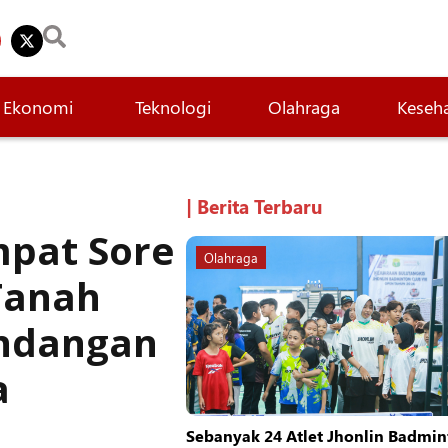
Ekonomi
Teknologi
Olahraga
Keseh
| Berita Terbaru
mpat Sore
Olahraga
Tanah
ndangan
a
Sebanyak 24 Atlet Jhonlin Badmin