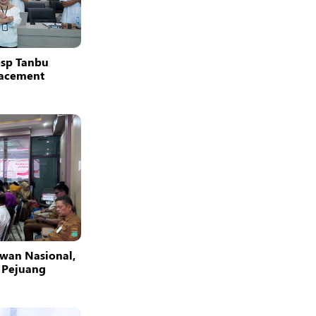
osp Tanbu
facement
wan Nasional,
 Pejuang