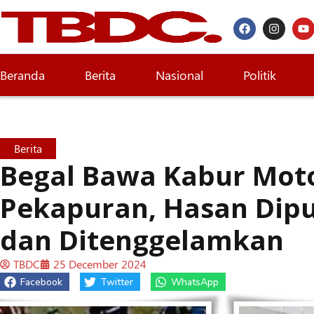
Beranda
Berita
Nasional
Politik
Berita
Begal Bawa Kabur Mot
Pekapuran, Hasan Dipu
dan Ditenggelamkan
TBDC
25 December 2024
Facebook
Twitter
WhatsApp