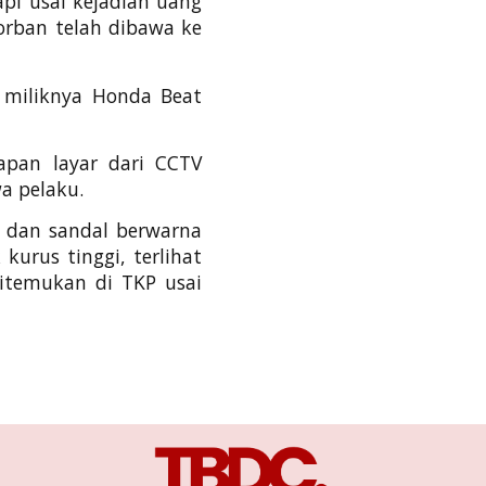
api usai kejadian uang
korban telah dibawa ke
r miliknya Honda Beat
apan layar dari CCTV
a pelaku.
 dan sandal berwarna
urus tinggi, terlihat
ditemukan di TKP usai