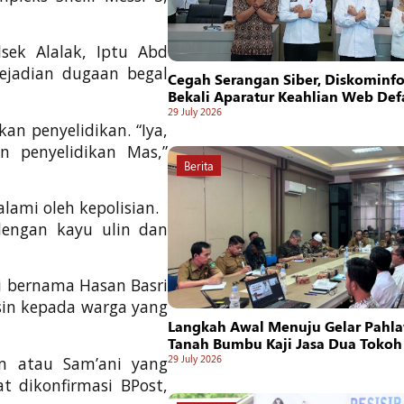
sek Alalak, Iptu Abd
ejadian dugaan begal
Cegah Serangan Siber, Diskominf
Bekali Aparatur Keahlian Web De
29 July 2026
an penyelidikan. “Iya,
n penyelidikan Mas,”
Berita
lami oleh kepolisian.
dengan kayu ulin dan
i bernama Hasan Basri
sin kepada warga yang
Langkah Awal Menuju Gelar Pahla
Tanah Bumbu Kaji Jasa Dua Tokoh
29 July 2026
am atau Sam’ani yang
at dikonfirmasi BPost,