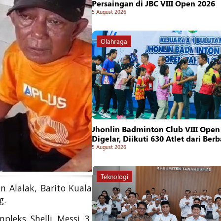
Persaingan di JBC VIII Open 2026
5 August 2026
Olahraga
Jhonlin Badminton Club VIII Open
Digelar, Diikuti 630 Atlet dari Ber
5 August 2026
Teknologi
n Alalak, Barito Kuala
g.
pleks Shelli Messi 3,