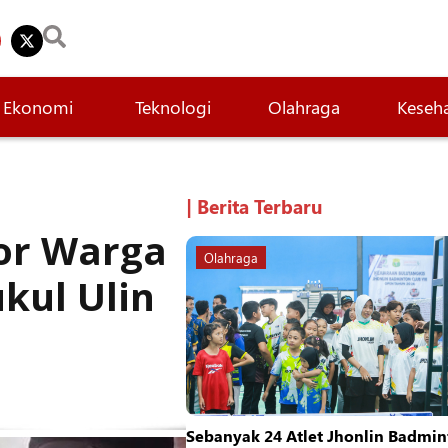
Ekonomi
Teknologi
Olahraga
Keseh
| Berita Terbaru
or Warga
Olahraga
kul Ulin
Sebanyak 24 Atlet Jhonlin Badmin