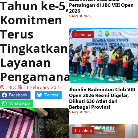
Tahun ke-5,
Persaingan di JBC VIII Open
2026
Komitmen
5 August 2026
Terus
Olahraga
Tingkatkan
Layanan
Pengamanan
TBDC
11 February 2025
Jhonlin Badminton Club VIII
Open 2026 Resmi Digelar,
Facebook
Twitter
Diikuti 630 Atlet dari
WhatsApp
Berbagai Provinsi
5 August 2026
Teknologi