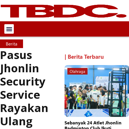
Berita
Pasus
| Berita Terbaru
Jhonlin
Olahraga
Security
Service
Rayakan
Ulang
Sebanyak 24 Atlet Jhonlin
Badminton Club Ikuti