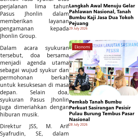
Langkah Awal Menuju Gelar
perjalanan lima tahun
Pahlawan Nasional, Tanah
Pasus Jhonlin dalam
Bumbu Kaji Jasa Dua Tokoh
memberikan layanan
Pejuang
pengamanan kepada
29 July 2026
Jhonlin Group.
Dalam acara syukuran
Ekonomi
tersebut, doa bersama
menjadi agenda utama
sebagai wujud syukur dan
permohonan berkah
untuk kesuksesan di masa
depan. Selain doa,
syukuran Pasus Jhonlin
Pemkab Tanah Bumbu
juga dimeriahkan dengan
Perkuat Sasirangan Pesisir
Pulau Burung Tembus Pasar
hiburan musik.
Nasional
28 July 2026
Direktur JSS, M. Arif
Syafrudin, SE, dalam