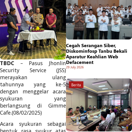
Cegah Serangan Siber,
Diskominfosp Tanbu Bekali
Aparatur Keahlian Web
Defacement
TBDC
– Pasus Jhonlin
29 July 2026
Security Service (JSS)
merayakan ulang
tahunnya yang ke-5
Berita
dengan menggelar acara
syukuran yang
berlangsung di Gimme
Cafe.(08/02/2025)
Acara syukuran sebagai
bentuk rasa syukur atas