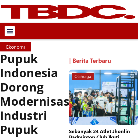
Ekonomi
Pupuk
| Berita Terbaru
Indonesia
Olahraga
Dorong
Modernisasi
Industri
Pupuk
Sebanyak 24 Atlet Jhonlin
Badminton Club Ikuti