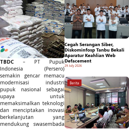
Cegah Serangan Siber,
Diskominfosp Tanbu Bekali
Aparatur Keahlian Web
Defacement
TBDC
– PT Pupuk
29 July 2026
Indonesia (Persero)
semakin gencar memacu
modernisasi industri
Berita
pupuk nasional sebagai
upaya untuk
memaksimalkan teknologi
dan menciptakan inovasi
berkelanjutan yang
mendukung swasembada