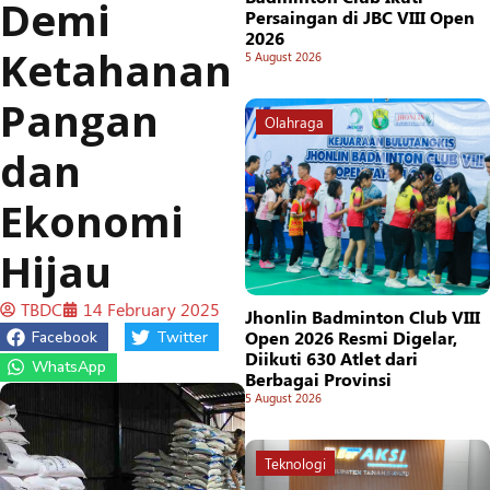
Demi
Persaingan di JBC VIII Open
2026
Ketahanan
5 August 2026
Pangan
Olahraga
dan
Ekonomi
Hijau
TBDC
14 February 2025
Jhonlin Badminton Club VIII
Open 2026 Resmi Digelar,
Facebook
Twitter
Diikuti 630 Atlet dari
WhatsApp
Berbagai Provinsi
5 August 2026
Teknologi