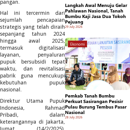
pangan.
Langkah Awal Menuju Gelar
Pahlawan Nasional, Tanah
Hal ini tercermin dari
Bumbu Kaji Jasa Dua Tokoh
sejumlah pencapaian
Pejuang
strategis yang telah diraih
29 July 2026
sepanjang tahun 2024
hingga awal 2025,
Ekonomi
termasuk digitalisasi
layanan, penyaluran
pupuk bersubsidi tepat
waktu, dan revitalisasi
pabrik guna mencukupi
kebutuhan pupuk
nasional.
Pemkab Tanah Bumbu
Direktur Utama Pupuk
Perkuat Sasirangan Pesisir
Pulau Burung Tembus Pasar
Indonesia, Rahmad
Nasional
Pribadi, dalam
28 July 2026
keterangannya di Jakarta,
Jumat (14/2/2025),