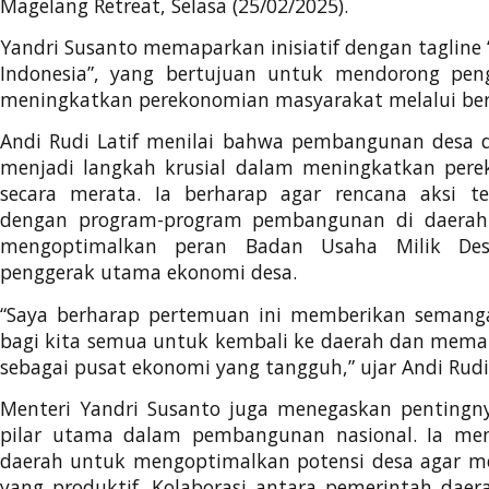
Magelang Retreat, Selasa (25/02/2025).
Yandri Susanto memaparkan inisiatif dengan tagline
Indonesia”, yang bertujuan untuk mendorong pe
meningkatkan perekonomian masyarakat melalui berba
Andi Rudi Latif menilai bahwa pembangunan des
menjadi langkah krusial dalam meningkatkan per
secara merata. Ia berharap agar rencana aksi te
dengan program-program pembangunan di daerah
mengoptimalkan peran Badan Usaha Milik Des
penggerak utama ekonomi desa.
“Saya berharap pertemuan ini memberikan seman
bagi kita semua untuk kembali ke daerah dan mema
sebagai pusat ekonomi yang tangguh,” ujar Andi Rudi
Menteri Yandri Susanto juga menegaskan pentingny
pilar utama dalam pembangunan nasional. Ia men
daerah untuk mengoptimalkan potensi desa agar me
yang produktif. Kolaborasi antara pemerintah dae