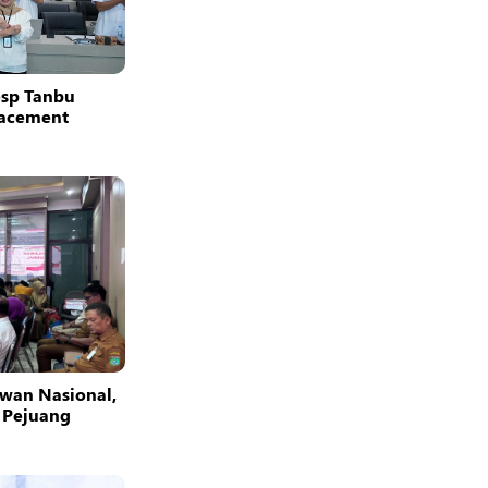
osp Tanbu
facement
wan Nasional,
 Pejuang