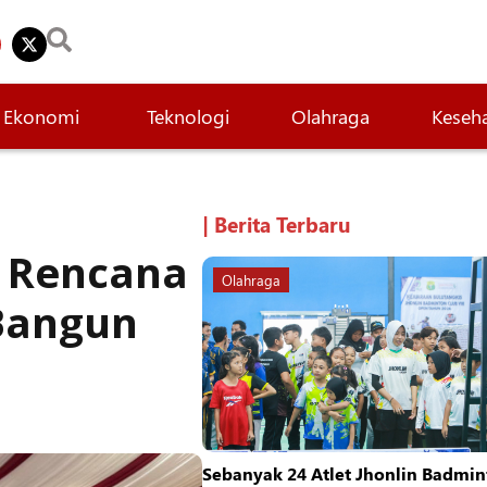
Ekonomi
Teknologi
Olahraga
Keseh
| Berita Terbaru
g Rencana
Olahraga
Bangun
Sebanyak 24 Atlet Jhonlin Badmin