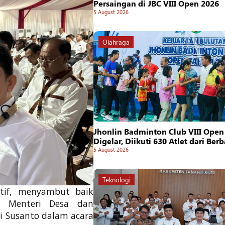
Persaingan di JBC VIII Open 2026
5 August 2026
Olahraga
Jhonlin Badminton Club VIII Open
Digelar, Diikuti 630 Atlet dari Ber
5 August 2026
Teknologi
tif, menyambut baik
n Menteri Desa dan
i Susanto dalam acara