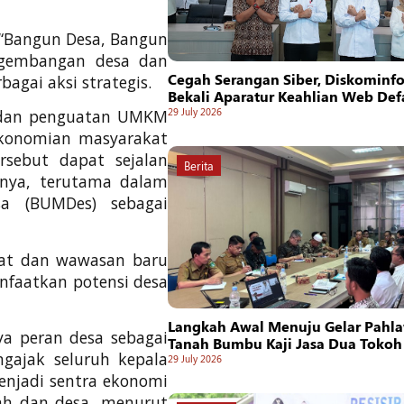
 “Bangun Desa, Bangun
ngembangan desa dan
Cegah Serangan Siber, Diskominf
gai aksi strategis.
Bekali Aparatur Keahlian Web De
29 July 2026
a dan penguatan UMKM
ekonomian masyarakat
rsebut dapat sejalan
Berita
nya, terutama dalam
a (BUMDes) sebagai
gat dan wawasan baru
nfaatkan potensi desa
Langkah Awal Menuju Gelar Pahla
a peran desa sebagai
Tanah Bumbu Kaji Jasa Dua Tokoh
gajak seluruh kepala
29 July 2026
njadi sentra ekonomi
rah dan desa, menurut