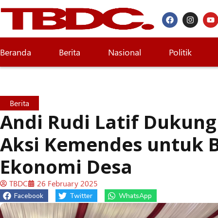
Beranda
Berita
Nasional
Politik
Berita
Andi Rudi Latif Dukun
Aksi Kemendes untuk 
Ekonomi Desa
TBDC
26 February 2025
Facebook
Twitter
WhatsApp