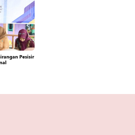
rangan Pesisir
nal