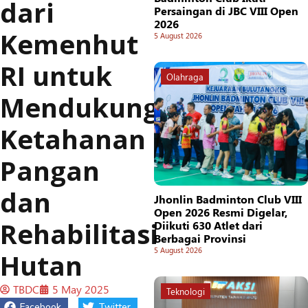
dari
Persaingan di JBC VIII Open
2026
Kemenhut
5 August 2026
RI untuk
Olahraga
Mendukung
Ketahanan
Pangan
dan
Jhonlin Badminton Club VIII
Open 2026 Resmi Digelar,
Rehabilitasi
Diikuti 630 Atlet dari
Berbagai Provinsi
5 August 2026
Hutan
TBDC
5 May 2025
Teknologi
Facebook
Twitter