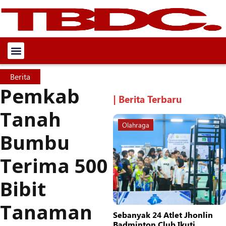
Berita
Pemkab
| Berita Terbaru
Tanah
Olahraga
Bumbu
Terima 500
Bibit
Tanaman
Sebanyak 24 Atlet Jhonlin
Badminton Club Ikuti