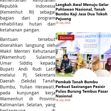
Kementerian Kehutanan
Langkah Awal Menuju Gelar
Republik Indonesia
Pahlawan Nasional, Tanah
(Kemenhut RI) sebagai
Bumbu Kaji Jasa Dua Tokoh
bagian dari program
Pejuang
rehabilitasi hutan dan
29 July 2026
ketahanan pangan.
Ekonomi
Bantuan tersebut
diserahkan langsung oleh
Wakil Menteri Kehutanan
(Wamenhut) Sulaiman
Umar Siddiq kepada
Bupati Andi Rudi Latif
melalui Pj. Sekretaris
Daerah (Sekda) Tanah
Pemkab Tanah Bumbu
Perkuat Sasirangan Pesisir
Bumbu, Yulian Herawati,
Pulau Burung Tembus Pasar
pada kunjungan kerja
Nasional
Wamenhut di Provinsi
28 July 2026
Kalimantan Selatan, yang
berlangsung di