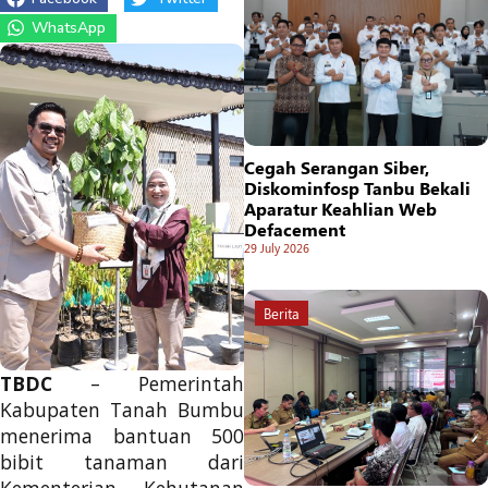
WhatsApp
Cegah Serangan Siber,
Diskominfosp Tanbu Bekali
Aparatur Keahlian Web
Defacement
29 July 2026
Berita
TBDC
– Pemerintah
Kabupaten Tanah Bumbu
menerima bantuan 500
bibit tanaman dari