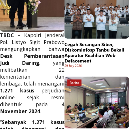
TBDC
– Kapolri Jenderal
Pol. Listyo Sigit Prabowo
Cegah Serangan Siber,
mengungkapkan bahwa
Diskominfosp Tanbu Bekali
Aparatur Keahlian Web
Desk Pemberantasan
Defacement
Judi Daring
, yang
29 July 2026
melibatkan 22
kementerian dan
lembaga, telah menangani
Berita
1.271 kasus
perjudian
online sejak resmi
dibentuk pada
4
November 2024
.
“
Sebanyak 1.271 kasus