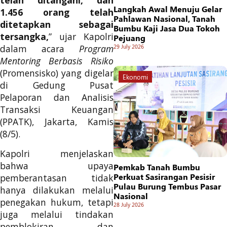
telah ditangani, dan
Langkah Awal Menuju Gelar
1.456 orang telah
Pahlawan Nasional, Tanah
ditetapkan sebagai
Bumbu Kaji Jasa Dua Tokoh
tersangka,
” ujar Kapolri
Pejuang
29 July 2026
dalam acara
Program
Mentoring Berbasis Risiko
(Promensisko) yang digelar
Ekonomi
di Gedung Pusat
Pelaporan dan Analisis
Transaksi Keuangan
(PPATK), Jakarta, Kamis
(8/5).
Kapolri menjelaskan
bahwa upaya
Pemkab Tanah Bumbu
Perkuat Sasirangan Pesisir
pemberantasan tidak
Pulau Burung Tembus Pasar
hanya dilakukan melalui
Nasional
penegakan hukum, tetapi
28 July 2026
juga melalui tindakan
pemblokiran dan