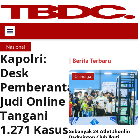
Nasional
Kapolri:
| Berita Terbaru
Desk
Olahraga
Pemberantasan
Judi Online
Tangani
1.271 Kasus
Sebanyak 24 Atlet Jhonlin
Badminton Club Ikuti