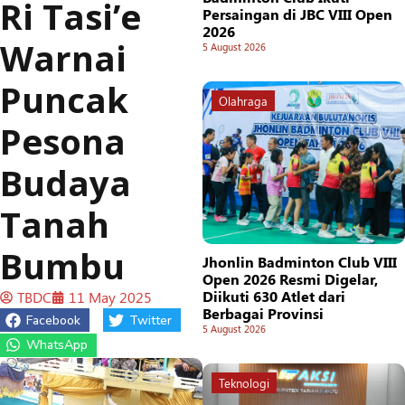
Ri Tasi’e
Persaingan di JBC VIII Open
2026
Warnai
5 August 2026
Puncak
Olahraga
Pesona
Budaya
Tanah
Bumbu
Jhonlin Badminton Club VIII
Open 2026 Resmi Digelar,
Diikuti 630 Atlet dari
TBDC
11 May 2025
Berbagai Provinsi
Facebook
Twitter
5 August 2026
WhatsApp
Teknologi