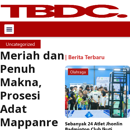
Uncategorized
Meriah dan
| Berita Terbaru
Penuh
Olahraga
Makna,
Prosesi
Adat
Mappanre
Sebanyak 24 Atlet Jhonlin
Badminton Club Ikuti