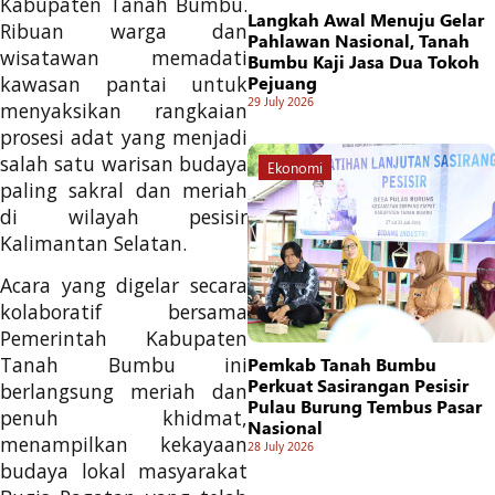
Kabupaten Tanah Bumbu.
Langkah Awal Menuju Gelar
Ribuan warga dan
Pahlawan Nasional, Tanah
wisatawan memadati
Bumbu Kaji Jasa Dua Tokoh
kawasan pantai untuk
Pejuang
29 July 2026
menyaksikan rangkaian
prosesi adat yang menjadi
salah satu warisan budaya
Ekonomi
paling sakral dan meriah
di wilayah pesisir
Kalimantan Selatan.
Acara yang digelar secara
kolaboratif bersama
Pemerintah Kabupaten
Tanah Bumbu ini
Pemkab Tanah Bumbu
Perkuat Sasirangan Pesisir
berlangsung meriah dan
Pulau Burung Tembus Pasar
penuh khidmat,
Nasional
menampilkan kekayaan
28 July 2026
budaya lokal masyarakat