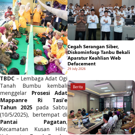
Cegah Serangan Siber,
Diskominfosp Tanbu Bekali
Aparatur Keahlian Web
Defacement
29 July 2026
TBDC
– Lembaga Adat Ogi
Tanah Bumbu kembali
Berita
menggelar
Prosesi Adat
Mappanre Ri Tasi’e
Tahun 2025
pada Sabtu
(10/5/2025), bertempat di
Pantai Pagatan
,
Kecamatan Kusan Hilir,