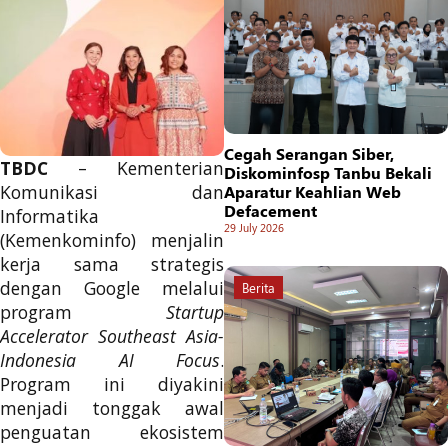
Cegah Serangan Siber,
TBDC
– Kementerian
Diskominfosp Tanbu Bekali
Komunikasi dan
Aparatur Keahlian Web
Defacement
Informatika
29 July 2026
(Kemenkominfo) menjalin
kerja sama strategis
dengan Google melalui
Berita
program
Startup
Accelerator Southeast Asia-
Indonesia AI Focus
.
Program ini diyakini
menjadi tonggak awal
penguatan ekosistem