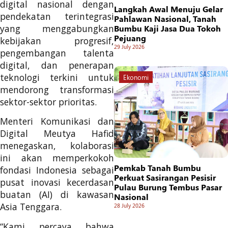
digital nasional dengan
Langkah Awal Menuju Gelar
pendekatan terintegrasi
Pahlawan Nasional, Tanah
yang menggabungkan
Bumbu Kaji Jasa Dua Tokoh
Pejuang
kebijakan progresif,
29 July 2026
pengembangan talenta
digital, dan penerapan
teknologi terkini untuk
Ekonomi
mendorong transformasi
sektor-sektor prioritas.
Menteri Komunikasi dan
Digital Meutya Hafid
menegaskan, kolaborasi
ini akan memperkokoh
Pemkab Tanah Bumbu
fondasi Indonesia sebagai
Perkuat Sasirangan Pesisir
pusat inovasi kecerdasan
Pulau Burung Tembus Pasar
buatan (AI) di kawasan
Nasional
Asia Tenggara.
28 July 2026
“Kami percaya bahwa