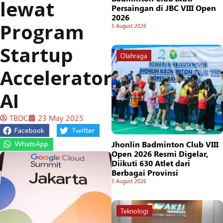
lewat
Persaingan di JBC VIII Open
2026
Program
5 August 2026
Startup
Olahraga
Accelerator
AI
TBDC
23 May 2025
Facebook
Twitter
Jhonlin Badminton Club VIII
WhatsApp
Open 2026 Resmi Digelar,
Diikuti 630 Atlet dari
Berbagai Provinsi
5 August 2026
Teknologi