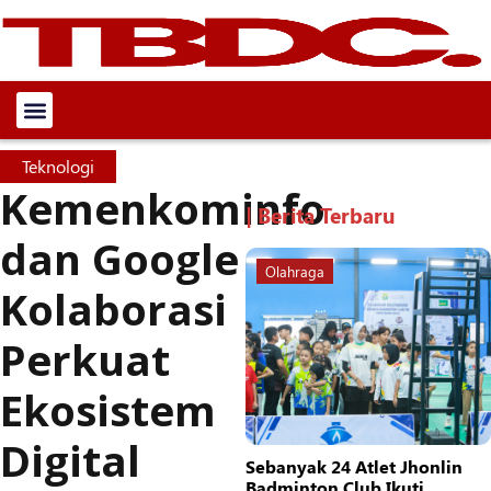
Teknologi
Kemenkominfo
| Berita Terbaru
dan Google
Olahraga
Kolaborasi
Perkuat
Ekosistem
Digital
Sebanyak 24 Atlet Jhonlin
Badminton Club Ikuti