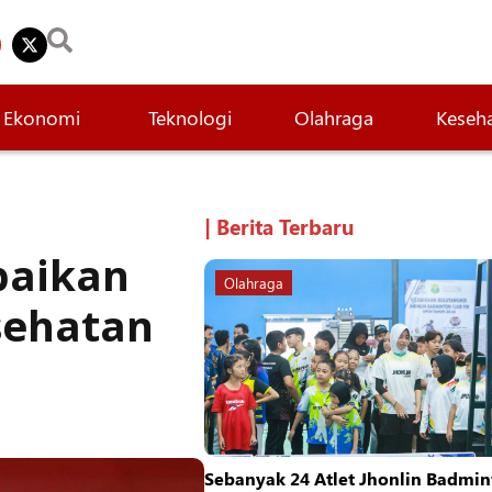
Ekonomi
Teknologi
Olahraga
Keseh
| Berita Terbaru
baikan
Olahraga
sehatan
Sebanyak 24 Atlet Jhonlin Badmin