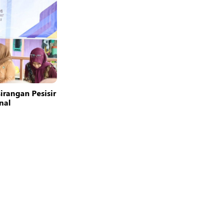
rangan Pesisir
nal