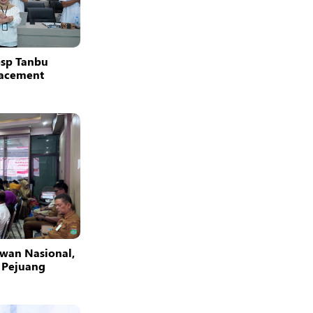
osp Tanbu
facement
wan Nasional,
 Pejuang