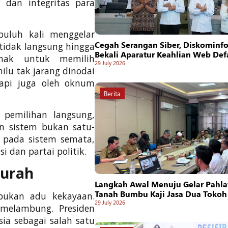
 dan integritas para
puluh kali menggelar
Cegah Serangan Siber, Diskominf
 tidak langsung hingga
Bekali Aparatur Keahlian Web De
hak untuk memilih
29 July 2026
lu tak jarang dinodai
tapi juga oleh oknum
Berita
pemilihan langsung,
n sistem bukan satu-
 pada sistem semata,
i dan partai politik.
Murah
Langkah Awal Menuju Gelar Pahla
Tanah Bumbu Kaji Jasa Dua Tokoh
bukan adu kekayaan.
29 July 2026
 melambung. Presiden
a sebagai salah satu