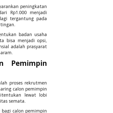
yarankan peningkatan
ari Rp1.000 menjadi
 lagi tergantung pada
tingan.
bentukan badan usaha
ta bisa menjadi opsi,
sial adalah prasyarat
haram.
n Pemimpin
alah proses rekrutmen
jaring calon pemimpin
ditentukan lewat lobi
litas semata.
r
bagi calon pemimpin