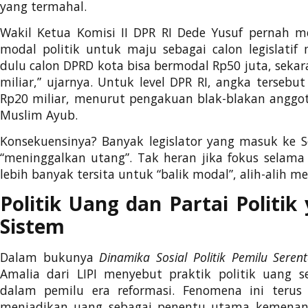
yang termahal.
Wakil Ketua Komisi II DPR RI Dede Yusuf pernah
modal politik untuk maju sebagai calon legislatif m
dulu calon DPRD kota bisa bermodal Rp50 juta, seka
miliar,” ujarnya. Untuk level DPR RI, angka tersebu
Rp20 miliar, menurut pengakuan blak-blakan anggot
Muslim Ayub.
Konsekuensinya? Banyak legislator yang masuk ke 
“meninggalkan utang”. Tak heran jika fokus selam
lebih banyak tersita untuk “balik modal”, alih-alih me
Politik Uang dan Partai Politik
Sistem
Dalam bukunya
Dinamika Sosial Politik Pemilu Seren
Amalia dari LIPI menyebut praktik politik uang s
dalam pemilu era reformasi. Fenomena ini terus 
menjadikan uang sebagai penentu utama kemenan