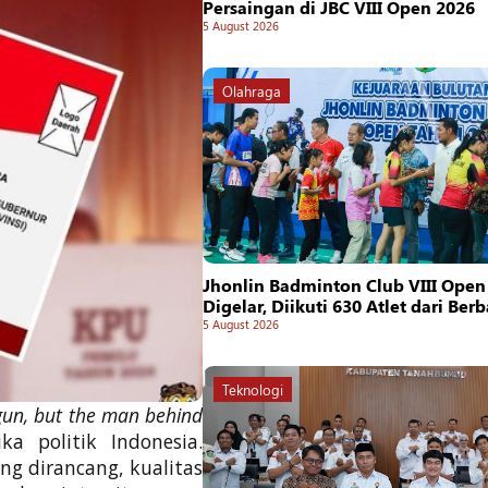
Persaingan di JBC VIII Open 2026
5 August 2026
Olahraga
Jhonlin Badminton Club VIII Open
Digelar, Diikuti 630 Atlet dari Ber
5 August 2026
Teknologi
 gun, but the man behind
 politik Indonesia.
ng dirancang, kualitas