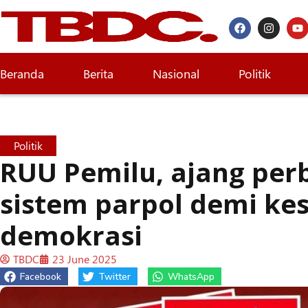
Beranda
Berita
Nasional
Politik
Politik
RUU Pemilu, ajang per
sistem parpol demi ke
demokrasi
TBDC
23 June 2025
Facebook
Twitter
WhatsApp