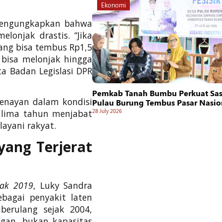
Ekonomi
 mengungkapkan bahwa
elonjak drastis. “Jika
rang bisa tembus Rp1,5
t bisa melonjak hingga
a Badan Legislasi DPR
Pemkab Tanah Bumbu Perkuat Sasi
Senayan dalam kondisi
Pulau Burung Tembus Pasar Nasio
28 July 2026
a lima tahun menjabat
layani rakyat.
 yang Terjerat
tak 2019
, Luky Sandra
ebagai penyakit laten
berulang sejak 2004,
gan, bukan kapasitas