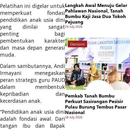
Langkah Awal Menuju Gelar
Pelatihan ini digelar untuk
Pahlawan Nasional, Tanah
memperkuat fondasi
Bumbu Kaji Jasa Dua Tokoh
pendidikan anak usia dini
Pejuang
yang dinilai sangat
29 July 2026
penting bagi
pembentukan karakter
Ekonomi
dan masa depan generasi
muda.
Dalam sambutannya, Andi
Irmayani menegaskan
peran strategis guru PAUD
dalam membentuk
kepribadian dan
Pemkab Tanah Bumbu
kecerdasan anak.
Perkuat Sasirangan Pesisir
Pulau Burung Tembus Pasar
“Pendidikan anak usia dini
Nasional
28 July 2026
adalah fondasi awal. Dari
tangan Ibu dan Bapak