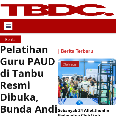
Berita
Pelatihan
| Berita Terbaru
Guru PAUD
Olahraga
di Tanbu
Resmi
Dibuka,
Bunda Andi
Sebanyak 24 Atlet Jhonlin
Badminton Club Ikuti