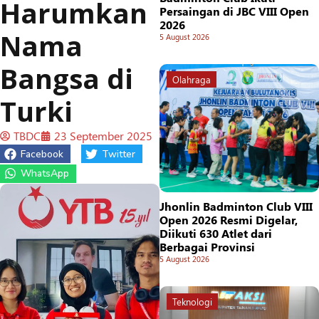
Harumkan
Persaingan di JBC VIII Open
2026
Nama
5 August 2026
Bangsa di
Olahraga
Turki
TBDC
23 September 2025
Facebook
Twitter
WhatsApp
Jhonlin Badminton Club VIII
Open 2026 Resmi Digelar,
Diikuti 630 Atlet dari
Berbagai Provinsi
5 August 2026
Teknologi