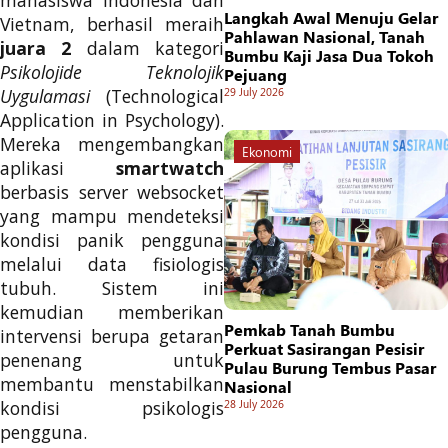
mahasiswa Indonesia dan
Langkah Awal Menuju Gelar
Vietnam, berhasil meraih
Pahlawan Nasional, Tanah
juara 2
dalam kategori
Bumbu Kaji Jasa Dua Tokoh
Psikolojide Teknolojik
Pejuang
29 July 2026
Uygulamasi
(Technological
Application in Psychology).
Mereka mengembangkan
Ekonomi
aplikasi
smartwatch
berbasis server websocket
yang mampu mendeteksi
kondisi panik pengguna
melalui data fisiologis
tubuh. Sistem ini
kemudian memberikan
Pemkab Tanah Bumbu
intervensi berupa getaran
Perkuat Sasirangan Pesisir
penenang untuk
Pulau Burung Tembus Pasar
membantu menstabilkan
Nasional
28 July 2026
kondisi psikologis
pengguna.