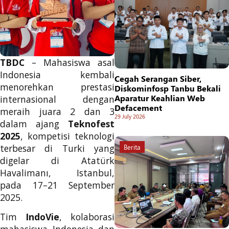
TBDC
– Mahasiswa asal
Indonesia kembali
Cegah Serangan Siber,
menorehkan prestasi
Diskominfosp Tanbu Bekali
Aparatur Keahlian Web
internasional dengan
Defacement
meraih juara 2 dan 3
29 July 2026
dalam ajang
Teknofest
2025
, kompetisi teknologi
terbesar di Turki yang
Berita
digelar di Atatürk
Havalimanı, Istanbul,
pada 17–21 September
2025.
Tim
IndoVie
, kolaborasi