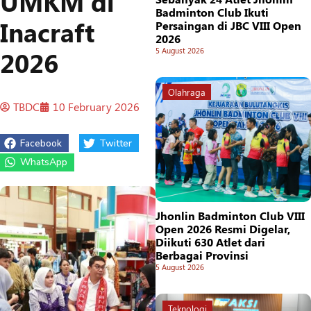
UMKM di
Badminton Club Ikuti
Inacraft
Persaingan di JBC VIII Open
2026
2026
5 August 2026
Olahraga
TBDC
10 February 2026
Facebook
Twitter
WhatsApp
Jhonlin Badminton Club VIII
Open 2026 Resmi Digelar,
Diikuti 630 Atlet dari
Berbagai Provinsi
5 August 2026
Teknologi