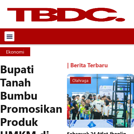
Ekonomi
| Berita Terbaru
Bupati
Tanah
Olahraga
Bumbu
Promosikan
Produk
Sebanyak 24 Atlet Jhonlin