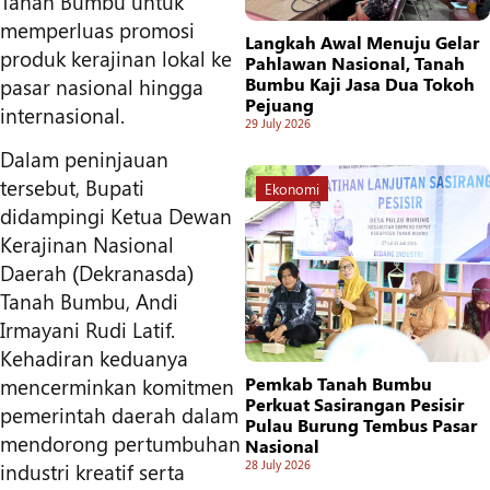
Tanah Bumbu untuk
memperluas promosi
Langkah Awal Menuju Gelar
produk kerajinan lokal ke
Pahlawan Nasional, Tanah
pasar nasional hingga
Bumbu Kaji Jasa Dua Tokoh
Pejuang
internasional.
29 July 2026
Dalam peninjauan
tersebut, Bupati
Ekonomi
didampingi Ketua Dewan
Kerajinan Nasional
Daerah (Dekranasda)
Tanah Bumbu, Andi
Irmayani Rudi Latif.
Kehadiran keduanya
Pemkab Tanah Bumbu
mencerminkan komitmen
Perkuat Sasirangan Pesisir
pemerintah daerah dalam
Pulau Burung Tembus Pasar
mendorong pertumbuhan
Nasional
28 July 2026
industri kreatif serta