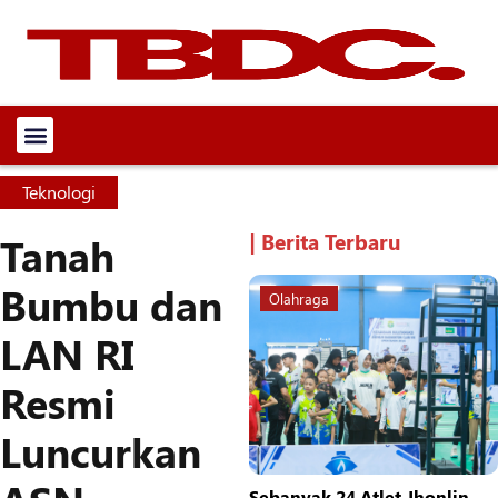
Teknologi
| Berita Terbaru
Tanah
Bumbu dan
Olahraga
LAN RI
Resmi
Luncurkan
Sebanyak 24 Atlet Jhonlin