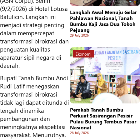
(ASN Corpu), Senin
(9/2/2026) di Hotel Lotusa
Langkah Awal Menuju Gelar
Batulicin. Langkah ini
Pahlawan Nasional, Tanah
menjadi strategi penting
Bumbu Kaji Jasa Dua Tokoh
Pejuang
dalam mempercepat
29 July 2026
transformasi birokrasi dan
penguatan kualitas
Ekonomi
aparatur sipil negara di
daerah.
Bupati Tanah Bumbu Andi
Rudi Latif menegaskan
transformasi birokrasi
tidak lagi dapat ditunda di
Pemkab Tanah Bumbu
tengah dinamika
Perkuat Sasirangan Pesisir
pembangunan dan
Pulau Burung Tembus Pasar
meningkatnya ekspektasi
Nasional
28 July 2026
masyarakat. Menurutnya,