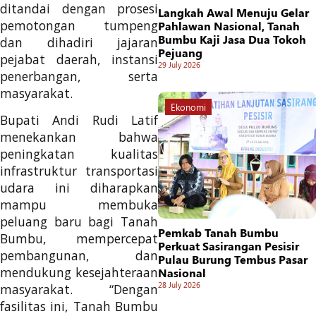
ditandai dengan prosesi
Langkah Awal Menuju Gelar
pemotongan tumpeng
Pahlawan Nasional, Tanah
Bumbu Kaji Jasa Dua Tokoh
dan dihadiri jajaran
Pejuang
pejabat daerah, instansi
29 July 2026
penerbangan, serta
masyarakat.
Ekonomi
Bupati Andi Rudi Latif
menekankan bahwa
peningkatan kualitas
infrastruktur transportasi
udara ini diharapkan
mampu membuka
peluang baru bagi Tanah
Pemkab Tanah Bumbu
Bumbu, mempercepat
Perkuat Sasirangan Pesisir
pembangunan, dan
Pulau Burung Tembus Pasar
mendukung kesejahteraan
Nasional
28 July 2026
masyarakat. “Dengan
fasilitas ini, Tanah Bumbu