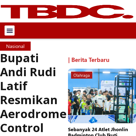
Nasional
Bupati
| Berita Terbaru
Andi Rudi
Olahraga
Latif
Resmikan
Aerodrome
Control
Sebanyak 24 Atlet Jhonlin
Badminton Club Ikuti