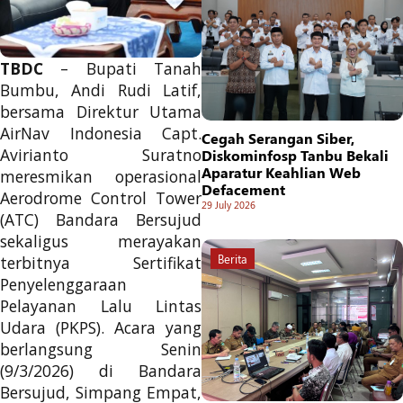
TBDC
– Bupati Tanah
Bumbu, Andi Rudi Latif,
bersama Direktur Utama
AirNav Indonesia Capt.
Cegah Serangan Siber,
Avirianto Suratno
Diskominfosp Tanbu Bekali
Aparatur Keahlian Web
meresmikan operasional
Defacement
Aerodrome Control Tower
29 July 2026
(ATC) Bandara Bersujud
sekaligus merayakan
Berita
terbitnya Sertifikat
Penyelenggaraan
Pelayanan Lalu Lintas
Udara (PKPS). Acara yang
berlangsung Senin
(9/3/2026) di Bandara
Bersujud, Simpang Empat,