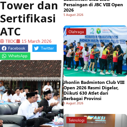
Tower dan
Persaingan di JBC VIII Open
2026
Sertifikasi
5 August 2026
ATC
Olahraga
TBDC
15 March 2026
Facebook
Twitter
WhatsApp
Jhonlin Badminton Club VIII
Open 2026 Resmi Digelar,
Diikuti 630 Atlet dari
Berbagai Provinsi
5 August 2026
Teknologi