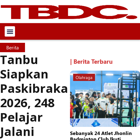
Berita
Tanbu
| Berita Terbaru
Siapkan
Olahraga
Paskibraka
2026, 248
Pelajar
Jalani
Sebanyak 24 Atlet Jhonlin
Badminton Club Ikuti