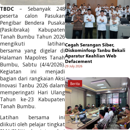
TBDC
– Sebanyak 248
peserta calon Pasukan
Pengibar Bendera Pusaka
(Paskibraka) Kabupaten
Tanah Bumbu Tahun 2026
mengikuti latihan
Cegah Serangan Siber,
bersama yang digelar di
Diskominfosp Tanbu Bekali
Aparatur Keahlian Web
Halaman Mapolres Tanah
Defacement
Bumbu, Sabtu (4/4/2026).
29 July 2026
Kegiatan ini menjadi
bagian dari rangkaian Aksi
Berita
Inovasi Tanbu 2026 dalam
memperingati Hari Ulang
Tahun ke-23 Kabupaten
Tanah Bumbu.
Latihan bersama ini
diikuti oleh pelajar tingkat