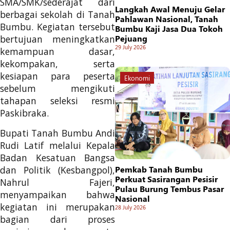
SMA/SMK/sederajat dari
Langkah Awal Menuju Gelar
berbagai sekolah di Tanah
Pahlawan Nasional, Tanah
Bumbu. Kegiatan tersebut
Bumbu Kaji Jasa Dua Tokoh
Pejuang
bertujuan meningkatkan
29 July 2026
kemampuan dasar,
kekompakan, serta
kesiapan para peserta
Ekonomi
sebelum mengikuti
tahapan seleksi resmi
Paskibraka.
Bupati Tanah Bumbu Andi
Rudi Latif melalui Kepala
Badan Kesatuan Bangsa
dan Politik (Kesbangpol),
Pemkab Tanah Bumbu
Perkuat Sasirangan Pesisir
Nahrul Fajeri,
Pulau Burung Tembus Pasar
menyampaikan bahwa
Nasional
kegiatan ini merupakan
28 July 2026
bagian dari proses