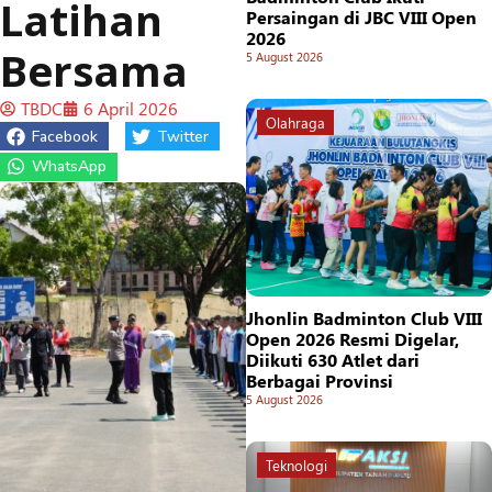
Latihan
Persaingan di JBC VIII Open
2026
Bersama
5 August 2026
TBDC
6 April 2026
Olahraga
Facebook
Twitter
WhatsApp
Jhonlin Badminton Club VIII
Open 2026 Resmi Digelar,
Diikuti 630 Atlet dari
Berbagai Provinsi
5 August 2026
Teknologi