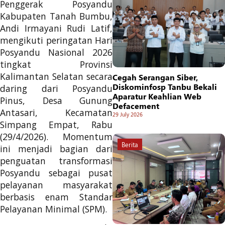
Penggerak Posyandu
Kabupaten Tanah Bumbu,
Andi Irmayani Rudi Latif,
mengikuti peringatan Hari
Posyandu Nasional 2026
tingkat Provinsi
Kalimantan Selatan secara
Cegah Serangan Siber,
Diskominfosp Tanbu Bekali
daring dari Posyandu
Aparatur Keahlian Web
Pinus, Desa Gunung
Defacement
Antasari, Kecamatan
29 July 2026
Simpang Empat, Rabu
(29/4/2026). Momentum
Berita
ini menjadi bagian dari
penguatan transformasi
Posyandu sebagai pusat
pelayanan masyarakat
berbasis enam Standar
Pelayanan Minimal (SPM).