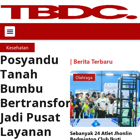
Kesehatan
Posyandu
| Berita Terbaru
Tanah
Olahraga
Bumbu
Bertransformasi
Jadi Pusat
Layanan
Sebanyak 24 Atlet Jhonlin
Badminton Club Ikuti