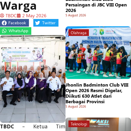
Warga
Persaingan di JBC VIII Open
2026
TBDC
2 May 2026
5 August 2026
Facebook
Twitter
WhatsApp
Olahraga
Jhonlin Badminton Club VIII
Open 2026 Resmi Digelar,
Diikuti 630 Atlet dari
Berbagai Provinsi
5 August 2026
Teknologi
TBDC
– Ketua Tim