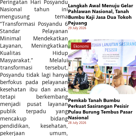
Peringatan Hari Posyandu
Langkah Awal Menuju Gelar
Nasional tahun ini
Pahlawan Nasional, Tanah
mengusung tema
Bumbu Kaji Jasa Dua Tokoh
Pejuang
“Transformasi Posyandu 6
29 July 2026
Standar Pelayanan
Minimal Mendekatkan
Layanan, Meningkatkan
Ekonomi
Kualitas Hidup
Masyarakat.” Melalui
transformasi tersebut,
Posyandu tidak lagi hanya
berfokus pada pelayanan
kesehatan ibu dan anak,
tetapi berkembang
Pemkab Tanah Bumbu
menjadi pusat layanan
Perkuat Sasirangan Pesisir
publik terpadu yang
Pulau Burung Tembus Pasar
Nasional
mencakup bidang
28 July 2026
pendidikan, kesehatan,
pekerjaan umum,