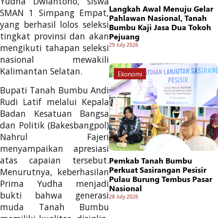
Yudha Dwiantono, siswa
Langkah Awal Menuju Gelar
SMAN 1 Simpang Empat,
Pahlawan Nasional, Tanah
yang berhasil lolos seleksi
Bumbu Kaji Jasa Dua Tokoh
tingkat provinsi dan akan
Pejuang
29 July 2026
mengikuti tahapan seleksi
nasional mewakili
Kalimantan Selatan.
Ekonomi
Bupati Tanah Bumbu Andi
Rudi Latif melalui Kepala
Badan Kesatuan Bangsa
dan Politik (Bakesbangpol)
Nahrul Fajeri
menyampaikan apresiasi
atas capaian tersebut.
Pemkab Tanah Bumbu
Perkuat Sasirangan Pesisir
Menurutnya, keberhasilan
Pulau Burung Tembus Pasar
Prima Yudha menjadi
Nasional
bukti bahwa generasi
28 July 2026
muda Tanah Bumbu