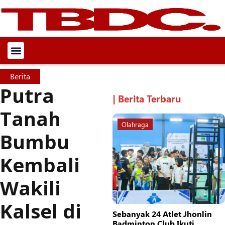
Berita
Putra
| Berita Terbaru
Tanah
Olahraga
Bumbu
Kembali
Wakili
Kalsel di
Sebanyak 24 Atlet Jhonlin
Badminton Club Ikuti