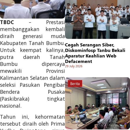
TBDC
– Prestasi
membanggakan kembali
diraih generasi muda
Kabupaten Tanah Bumbu.
Cegah Serangan Siber,
Untuk keempat kalinya,
Diskominfosp Tanbu Bekali
Aparatur Keahlian Web
putra daerah Tanah
Defacement
Bumbu dipercaya
29 July 2026
mewakili Provinsi
Kalimantan Selatan dalam
Berita
seleksi Pasukan Pengibar
Bendera Pusaka
(Paskibraka) tingkat
nasional.
Tahun ini, kehormatan
tersebut diraih oleh Prima