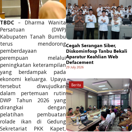
TBDC
– Dharma Wanita
Persatuan (DWP)
Kabupaten Tanah Bumbu
terus mendorong
Cegah Serangan Siber,
pemberdayaan
Diskominfosp Tanbu Bekali
Aparatur Keahlian Web
perempuan melalui
Defacement
peningkatan keterampilan
29 July 2026
yang berdampak pada
ekonomi keluarga. Upaya
Berita
tersebut diwujudkan
dalam pertemuan rutin
DWP Tahun 2026 yang
dirangkai dengan
pelatihan pembuatan
rolade ikan di Gedung
Sekretariat PKK Kapet,