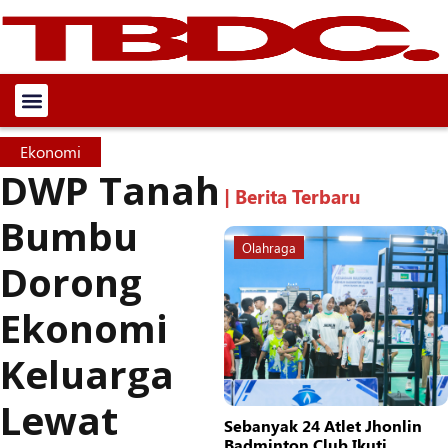
Ekonomi
DWP Tanah
| Berita Terbaru
Bumbu
Olahraga
Dorong
Ekonomi
Keluarga
Lewat
Sebanyak 24 Atlet Jhonlin
Badminton Club Ikuti