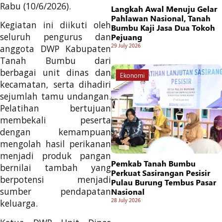
Rabu (10/6/2026).
Langkah Awal Menuju Gelar
Pahlawan Nasional, Tanah
Kegiatan ini diikuti oleh
Bumbu Kaji Jasa Dua Tokoh
seluruh pengurus dan
Pejuang
29 July 2026
anggota DWP Kabupaten
Tanah Bumbu dari
berbagai unit dinas dan
Ekonomi
kecamatan, serta dihadiri
sejumlah tamu undangan.
Pelatihan bertujuan
membekali peserta
dengan kemampuan
mengolah hasil perikanan
menjadi produk pangan
Pemkab Tanah Bumbu
bernilai tambah yang
Perkuat Sasirangan Pesisir
berpotensi menjadi
Pulau Burung Tembus Pasar
sumber pendapatan
Nasional
28 July 2026
keluarga.