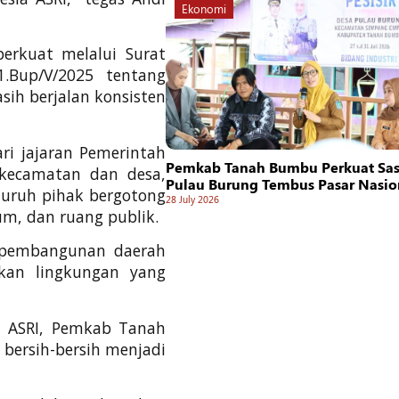
Ekonomi
perkuat melalui Surat
1.Bup/V/2025 tentang
sih berjalan konsisten
ri jajaran Pemerintah
Pemkab Tanah Bumbu Perkuat Sasi
 kecamatan dan desa,
Pulau Burung Tembus Pasar Nasio
luruh pihak bergotong
28 July 2026
um, dan ruang publik.
i pembangunan daerah
an lingkungan yang
ia ASRI, Pemkab Tanah
bersih-bersih menjadi