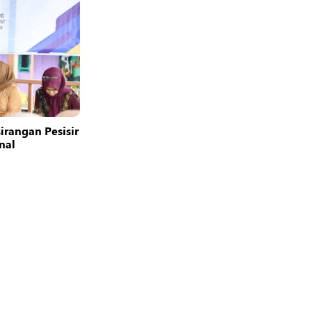
rangan Pesisir
nal