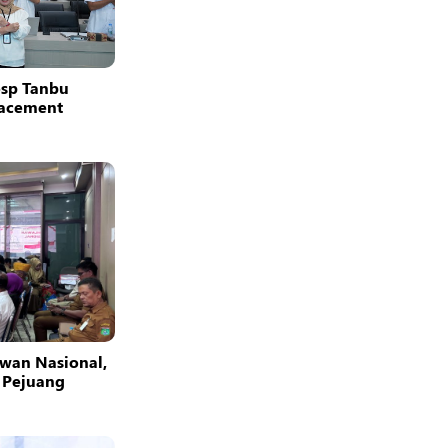
osp Tanbu
facement
wan Nasional,
 Pejuang