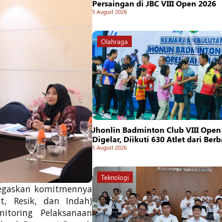
Persaingan di JBC VIII Open 2026
5 August 2026
Olahraga
Jhonlin Badminton Club VIII Open
Digelar, Diikuti 630 Atlet dari Ber
5 August 2026
Teknologi
egaskan komitmennya
, Resik, dan Indah)
nitoring Pelaksanaan