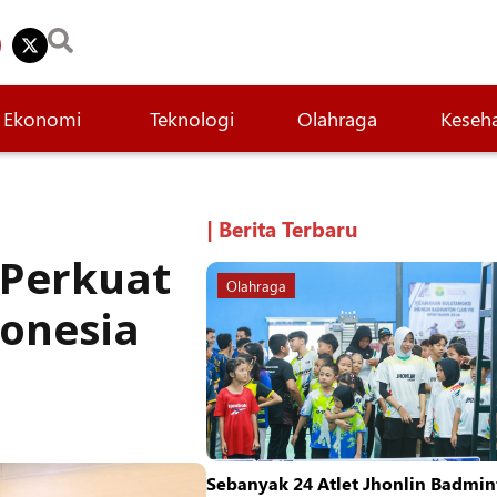
Ekonomi
Teknologi
Olahraga
Keseh
| Berita Terbaru
Perkuat
Olahraga
onesia
Sebanyak 24 Atlet Jhonlin Badmin