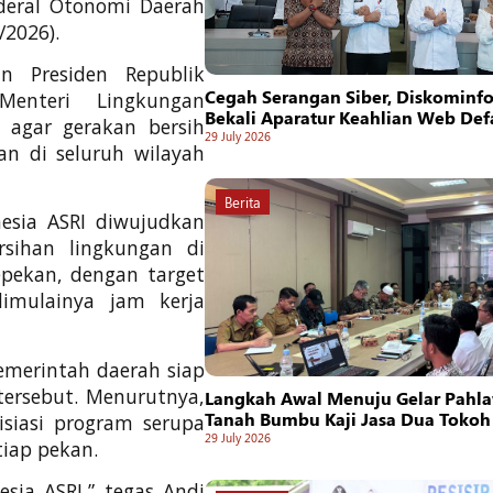
nderal Otonomi Daerah
/2026).
n Presiden Republik
Cegah Serangan Siber, Diskominf
Menteri Lingkungan
Bekali Aparatur Keahlian Web De
 agar gerakan bersih
29 July 2026
an di seluruh wilayah
Berita
esia ASRI diwujudkan
rsihan lingkungan di
epekan, dengan target
dimulainya jam kerja
merintah daerah siap
ersebut. Menurutnya,
Langkah Awal Menuju Gelar Pahla
Tanah Bumbu Kaji Jasa Dua Tokoh
siasi program serupa
29 July 2026
tiap pekan.
ia ASRI,” tegas Andi