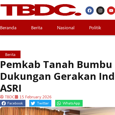
Beranda
Berita
Nasional
Politik
Berita
Pemkab Tanah Bumbu 
Dukungan Gerakan Ind
ASRI
TBDC
15 February 2026
Facebook
Twitter
WhatsApp