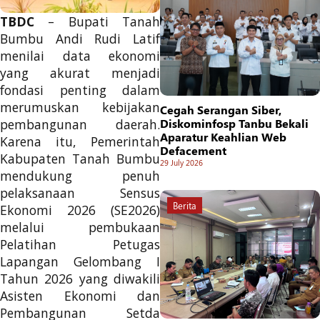
TBDC
– Bupati Tanah
Bumbu Andi Rudi Latif
menilai data ekonomi
yang akurat menjadi
fondasi penting dalam
merumuskan kebijakan
Cegah Serangan Siber,
pembangunan daerah.
Diskominfosp Tanbu Bekali
Aparatur Keahlian Web
Karena itu, Pemerintah
Defacement
Kabupaten Tanah Bumbu
29 July 2026
mendukung penuh
pelaksanaan Sensus
Berita
Ekonomi 2026 (SE2026)
melalui pembukaan
Pelatihan Petugas
Lapangan Gelombang I
Tahun 2026 yang diwakili
Asisten Ekonomi dan
Pembangunan Setda