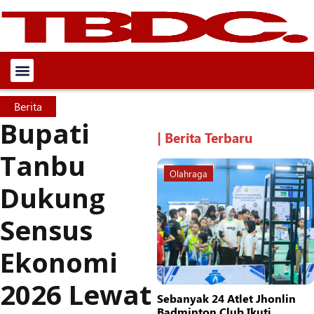
Berita
Bupati
| Berita Terbaru
Tanbu
Olahraga
Dukung
Sensus
Ekonomi
2026 Lewat
Sebanyak 24 Atlet Jhonlin
Badminton Club Ikuti