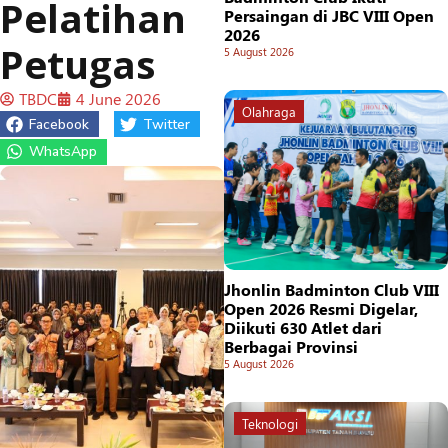
Pelatihan
Persaingan di JBC VIII Open
2026
Petugas
5 August 2026
TBDC
4 June 2026
Olahraga
Facebook
Twitter
WhatsApp
Jhonlin Badminton Club VIII
Open 2026 Resmi Digelar,
Diikuti 630 Atlet dari
Berbagai Provinsi
5 August 2026
Teknologi