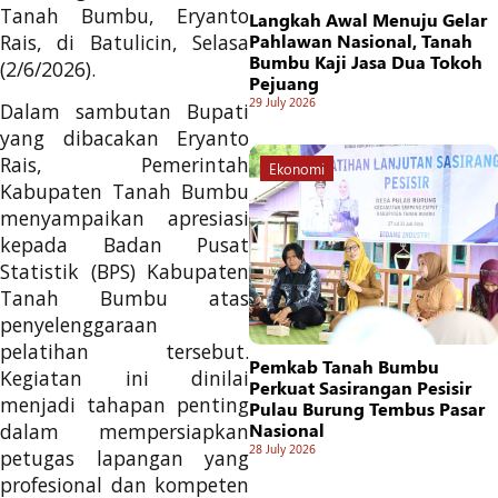
Tanah Bumbu, Eryanto
Langkah Awal Menuju Gelar
Rais, di Batulicin, Selasa
Pahlawan Nasional, Tanah
Bumbu Kaji Jasa Dua Tokoh
(2/6/2026).
Pejuang
29 July 2026
Dalam sambutan Bupati
yang dibacakan Eryanto
Rais, Pemerintah
Ekonomi
Kabupaten Tanah Bumbu
menyampaikan apresiasi
kepada Badan Pusat
Statistik (BPS) Kabupaten
Tanah Bumbu atas
penyelenggaraan
pelatihan tersebut.
Pemkab Tanah Bumbu
Kegiatan ini dinilai
Perkuat Sasirangan Pesisir
menjadi tahapan penting
Pulau Burung Tembus Pasar
Nasional
dalam mempersiapkan
28 July 2026
petugas lapangan yang
profesional dan kompeten