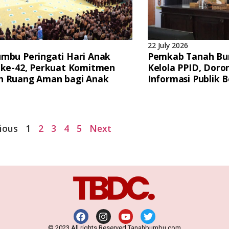
22 July 2026
mbu Peringati Hari Anak
Pemkab Tanah Bu
 ke-42, Perkuat Komitmen
Kelola PPID, Dor
n Ruang Aman bagi Anak
Informasi Publik B
ious
1
2
3
4
5
Next
© 2023 All rights Reserved Tanahbumbu.com