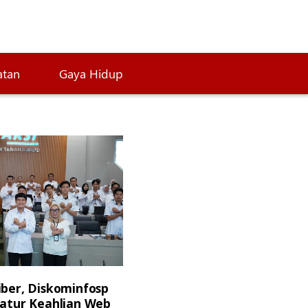
atan
Gaya Hidup
ber, Diskominfosp
ratur Keahlian Web