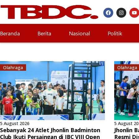
Beranda
Berita
Nasional
Politik
Olahraga
Olahraga
5 August 2026
5 August 2
Sebanyak 24 Atlet Jhonlin Badminton
Jhonlin 
Club Ikuti Persaingan di JBC VIII Open
Resmi Dig