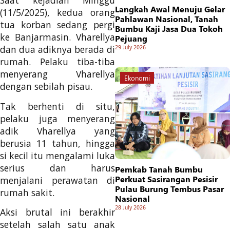
Saat kejadian Minggu
Langkah Awal Menuju Gelar
(11/5/2025), kedua orang
Pahlawan Nasional, Tanah
tua korban sedang pergi
Bumbu Kaji Jasa Dua Tokoh
ke Banjarmasin. Vharellya
Pejuang
29 July 2026
dan dua adiknya berada di
rumah. Pelaku tiba-tiba
menyerang Vharellya
Ekonomi
dengan sebilah pisau.
Tak berhenti di situ,
pelaku juga menyerang
adik Vharellya yang
berusia 11 tahun, hingga
si kecil itu mengalami luka
serius dan harus
Pemkab Tanah Bumbu
Perkuat Sasirangan Pesisir
menjalani perawatan di
Pulau Burung Tembus Pasar
rumah sakit.
Nasional
28 July 2026
Aksi brutal ini berakhir
setelah salah satu anak