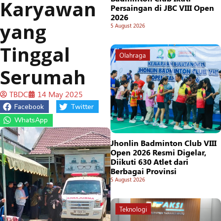
Karyawan
Persaingan di JBC VIII Open
2026
yang
5 August 2026
Tinggal
Olahraga
Serumah
TBDC
14 May 2025
Facebook
Twitter
WhatsApp
Jhonlin Badminton Club VIII
Open 2026 Resmi Digelar,
Diikuti 630 Atlet dari
Berbagai Provinsi
5 August 2026
Teknologi