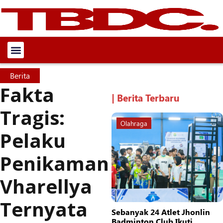
Berita
Fakta
| Berita Terbaru
Tragis:
Olahraga
Pelaku
Penikaman
Vharellya
Ternyata
Sebanyak 24 Atlet Jhonlin
Badminton Club Ikuti