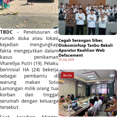
TBDC
– Penelusuran di
rumah duka atau lokasi
Cegah Serangan Siber,
kejadian mengungkap
Diskominfosp Tanbu Bekali
Aparatur Keahlian Web
fakta mengejutkan dalam
Defacement
kasus penikaman
29 July 2026
Vharellya Putri (19). Pelaku
berinisial HA (24) bekerja
sebagai pembantu di
Berita
warung makan Soto
Lamongan milik orang tua
korban dan tinggal
serumah dengan keluarga
tersebut.