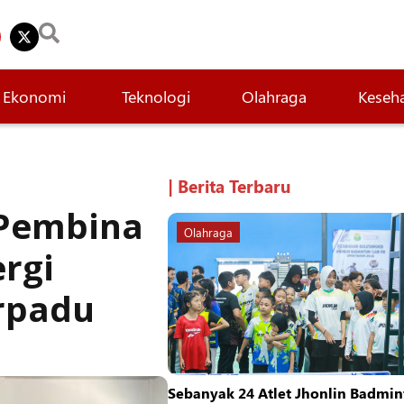
Ekonomi
Teknologi
Olahraga
Keseh
| Berita Terbaru
 Pembina
Olahraga
rgi
rpadu
Sebanyak 24 Atlet Jhonlin Badmin