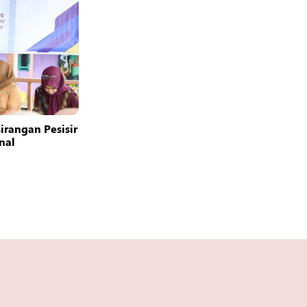
rangan Pesisir
nal