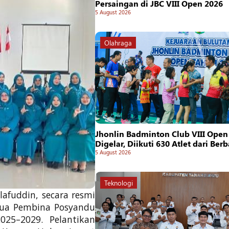
Persaingan di JBC VIII Open 2026
5 August 2026
Olahraga
Jhonlin Badminton Club VIII Open
Digelar, Diikuti 630 Atlet dari Ber
5 August 2026
Teknologi
afuddin, secara resmi
tua Pembina Posyandu
25–2029. Pelantikan