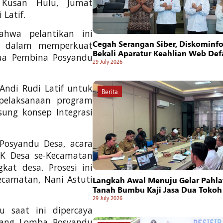
 Kusan Hulu, Jumat
Latif.
hwa pelantikan ini
Cegah Serangan Siber, Diskominf
h dalam memperkuat
Bekali Aparatur Keahlian Web De
ua Pembina Posyandu
29 July 2026
 Andi Rudi Latif untuk
Berita
pelaksanaan program
ung konsep Integrasi
Posyandu Desa, acara
KK Desa se-Kecamatan
at desa. Prosesi ini
camatan, Nani Astuti
Langkah Awal Menuju Gelar Pahla
Tanah Bumbu Kaji Jasa Dua Tokoh
29 July 2026
 saat ini dipercaya
jang Lomba Posyandu