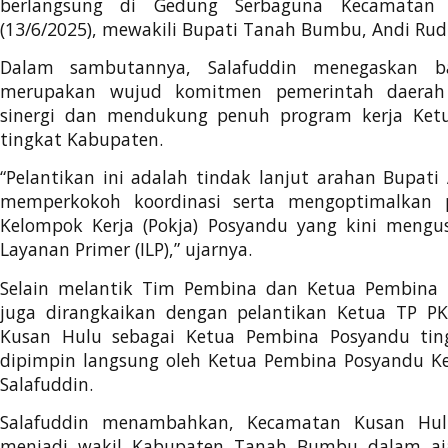
berlangsung di Gedung Serbaguna Kecamatan
(13/6/2025), mewakili Bupati Tanah Bumbu, Andi Rudi 
Dalam sambutannya, Salafuddin menegaskan ba
merupakan wujud komitmen pemerintah daera
sinergi dan mendukung penuh program kerja Ket
tingkat Kabupaten.
“Pelantikan ini adalah tindak lanjut arahan Bupati
memperkokoh koordinasi serta mengoptimalkan 
Kelompok Kerja (Pokja) Posyandu yang kini mengus
Layanan Primer (ILP),” ujarnya.
Selain melantik Tim Pembina dan Ketua Pembina 
juga dirangkaikan dengan pelantikan Ketua TP P
Kusan Hulu sebagai Ketua Pembina Posyandu tingk
dipimpin langsung oleh Ketua Pembina Posyandu Ke
Salafuddin.
Salafuddin menambahkan, Kecamatan Kusan Hulu
menjadi wakil Kabupaten Tanah Bumbu dalam a