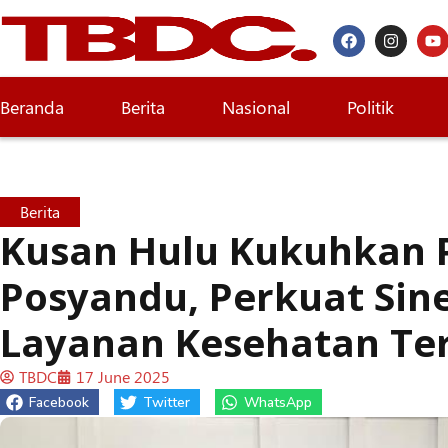
Beranda
Berita
Nasional
Politik
Berita
Kusan Hulu Kukuhkan
Posyandu, Perkuat Sine
Layanan Kesehatan Te
TBDC
17 June 2025
Facebook
Twitter
WhatsApp