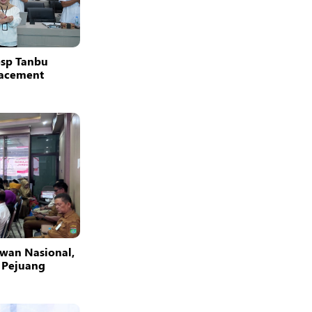
osp Tanbu
facement
wan Nasional,
 Pejuang