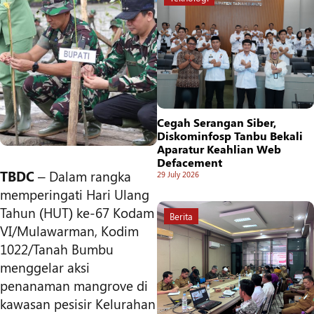
Cegah Serangan Siber,
Diskominfosp Tanbu Bekali
Aparatur Keahlian Web
Defacement
TBDC
– Dalam rangka
29 July 2026
memperingati Hari Ulang
Tahun (HUT) ke-67 Kodam
Berita
VI/Mulawarman, Kodim
1022/Tanah Bumbu
menggelar aksi
penanaman mangrove di
kawasan pesisir Kelurahan