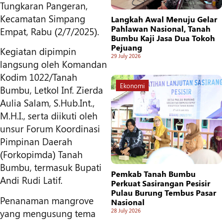
Tungkaran Pangeran,
Kecamatan Simpang
Langkah Awal Menuju Gelar
Pahlawan Nasional, Tanah
Empat, Rabu (2/7/2025).
Bumbu Kaji Jasa Dua Tokoh
Pejuang
Kegiatan dipimpin
29 July 2026
langsung oleh Komandan
Kodim 1022/Tanah
Ekonomi
Bumbu, Letkol Inf. Zierda
Aulia Salam, S.Hub.Int.,
M.H.I., serta diikuti oleh
unsur Forum Koordinasi
Pimpinan Daerah
(Forkopimda) Tanah
Bumbu, termasuk Bupati
Pemkab Tanah Bumbu
Andi Rudi Latif.
Perkuat Sasirangan Pesisir
Pulau Burung Tembus Pasar
Penanaman mangrove
Nasional
yang mengusung tema
28 July 2026