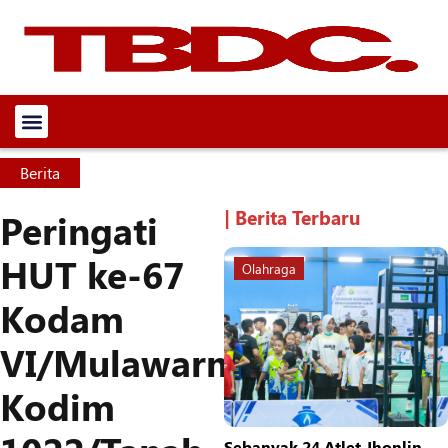
Berita
| Berita Terbaru
Peringati
HUT ke-67
Olahraga
Kodam
VI/Mulawarman,
Kodim
Sebanyak 24 Atlet Jhonlin