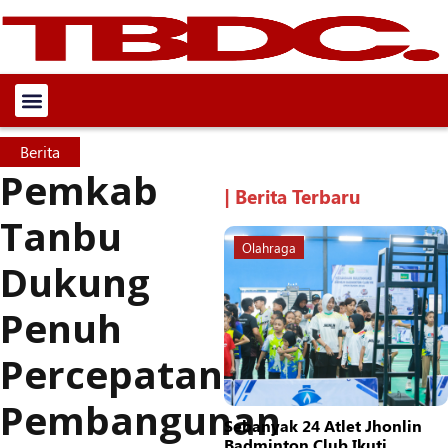
Berita
Pemkab
| Berita Terbaru
Tanbu
Olahraga
Dukung
Penuh
Percepatan
Pembangunan
Sebanyak 24 Atlet Jhonlin
Badminton Club Ikuti