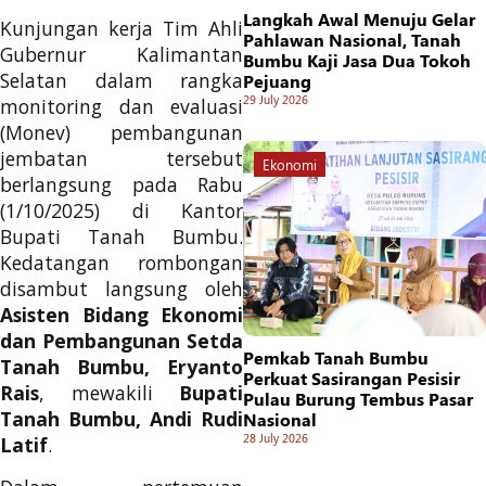
Langkah Awal Menuju Gelar
Kunjungan kerja Tim Ahli
Pahlawan Nasional, Tanah
Gubernur Kalimantan
Bumbu Kaji Jasa Dua Tokoh
Selatan dalam rangka
Pejuang
29 July 2026
monitoring dan evaluasi
(Monev) pembangunan
jembatan tersebut
Ekonomi
berlangsung pada Rabu
(1/10/2025) di Kantor
Bupati Tanah Bumbu.
Kedatangan rombongan
disambut langsung oleh
Asisten Bidang Ekonomi
dan Pembangunan Setda
Pemkab Tanah Bumbu
Tanah Bumbu, Eryanto
Perkuat Sasirangan Pesisir
Rais
, mewakili
Bupati
Pulau Burung Tembus Pasar
Tanah Bumbu, Andi Rudi
Nasional
28 July 2026
Latif
.