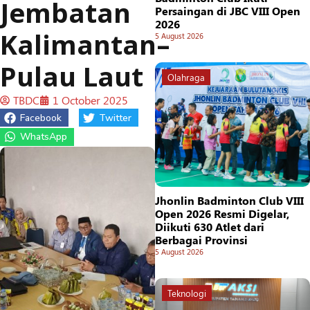
Jembatan
Persaingan di JBC VIII Open
2026
Kalimantan–
5 August 2026
Pulau Laut
Olahraga
TBDC
1 October 2025
Facebook
Twitter
WhatsApp
Jhonlin Badminton Club VIII
Open 2026 Resmi Digelar,
Diikuti 630 Atlet dari
Berbagai Provinsi
5 August 2026
Teknologi