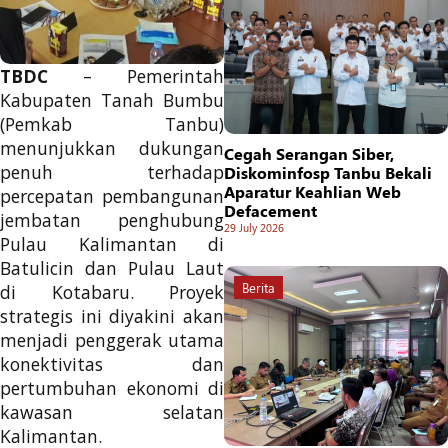
TBDC
– Pemerintah
Kabupaten Tanah Bumbu
(Pemkab Tanbu)
menunjukkan dukungan
Cegah Serangan Siber,
penuh terhadap
Diskominfosp Tanbu Bekali
Aparatur Keahlian Web
percepatan pembangunan
Defacement
jembatan penghubung
29 July 2026
Pulau Kalimantan di
Batulicin dan Pulau Laut
Berita
di Kotabaru. Proyek
strategis ini diyakini akan
menjadi penggerak utama
konektivitas dan
pertumbuhan ekonomi di
kawasan selatan
Kalimantan.