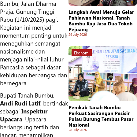
Bumbu, Jalan Dharma
Praja, Gunung Tinggi,
Langkah Awal Menuju Gelar
Pahlawan Nasional, Tanah
Rabu (1/10/2025) pagi.
Bumbu Kaji Jasa Dua Tokoh
Kegiatan ini menjadi
Pejuang
momentum penting untuk
29 July 2026
meneguhkan semangat
nasionalisme dan
Ekonomi
menjaga nilai-nilai luhur
Pancasila sebagai dasar
kehidupan berbangsa dan
bernegara.
Bupati Tanah Bumbu,
Andi Rudi Latif
, bertindak
Pemkab Tanah Bumbu
sebagai
Inspektur
Perkuat Sasirangan Pesisir
Upacara
. Upacara
Pulau Burung Tembus Pasar
Nasional
berlangsung tertib dan
28 July 2026
lancar, menampilkan