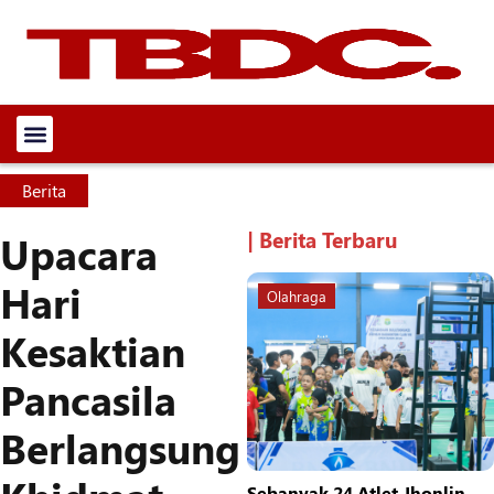
Berita
| Berita Terbaru
Upacara
Hari
Olahraga
Kesaktian
Pancasila
Berlangsung
Sebanyak 24 Atlet Jhonlin