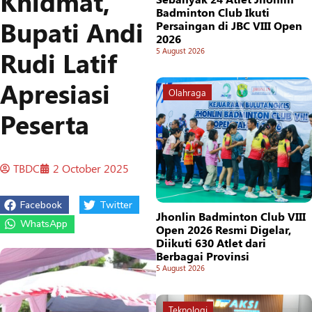
Khidmat,
Badminton Club Ikuti
Bupati Andi
Persaingan di JBC VIII Open
2026
Rudi Latif
5 August 2026
Apresiasi
Olahraga
Peserta
TBDC
2 October 2025
Facebook
Twitter
Jhonlin Badminton Club VIII
WhatsApp
Open 2026 Resmi Digelar,
Diikuti 630 Atlet dari
Berbagai Provinsi
5 August 2026
Teknologi