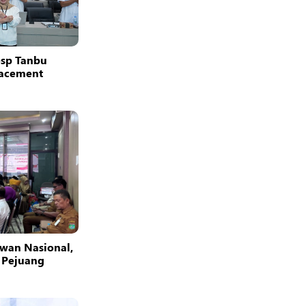
osp Tanbu
facement
wan Nasional,
 Pejuang