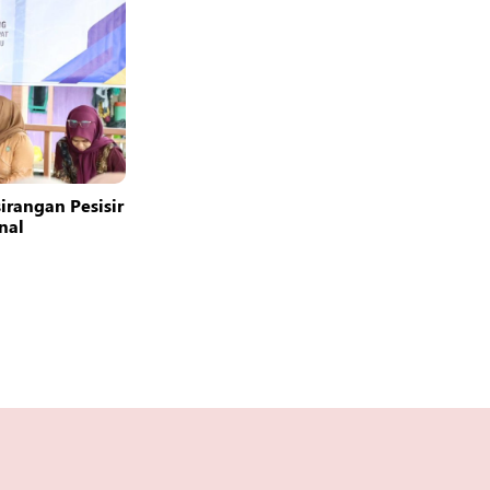
rangan Pesisir
nal