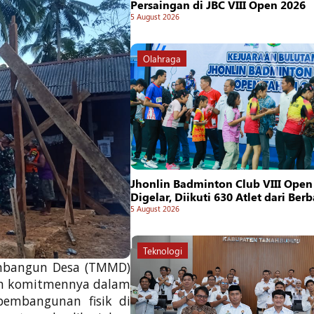
Persaingan di JBC VIII Open 2026
5 August 2026
Olahraga
Jhonlin Badminton Club VIII Open
Digelar, Diikuti 630 Atlet dari Ber
5 August 2026
Teknologi
mbangun Desa (TMMD)
an komitmennya dalam
pembangunan fisik di