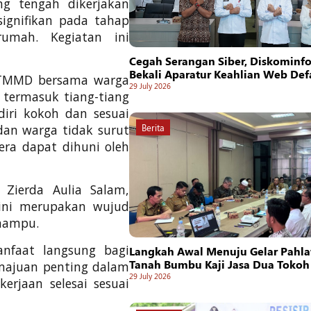
ng tengah dikerjakan
signifikan pada tahap
umah. Kegiatan ini
Cegah Serangan Siber, Diskominf
Bekali Aparatur Keahlian Web De
 TMMD bersama warga
29 July 2026
termasuk tiang-tiang
diri kokoh dan sesuai
 dan warga tidak surut
Berita
ra dapat dihuni oleh
Zierda Aulia Salam,
 ini merupakan wujud
mampu.
nfaat langsung bagi
Langkah Awal Menuju Gelar Pahla
Tanah Bumbu Kaji Jasa Dua Tokoh
majuan penting dalam
29 July 2026
kerjaan selesai sesuai