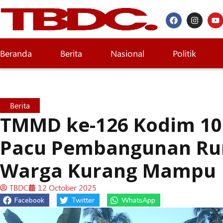
Beranda
Berita
Nasional
Politik
Berita
TMMD ke-126 Kodim 1
Pacu Pembangunan R
Warga Kurang Mampu
TBDC
12 October 2025
Facebook
Twitter
WhatsApp