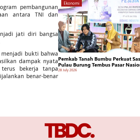
Ekonomi
rogram pembangunan
maan antara TNI dan
adi jati diri bangsa
.
 menjadi bukti bahwa
Pemkab Tanah Bumbu Perkuat Sasi
asilkan dampak nyata
Pulau Burung Tembus Pasar Nasio
terus bekerja tanpa
28 July 2026
ijalankan benar-benar