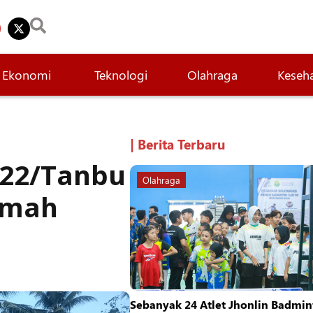
Ekonomi
Teknologi
Olahraga
Keseh
| Berita Terbaru
022/Tanbu
Olahraga
umah
Sebanyak 24 Atlet Jhonlin Badmin