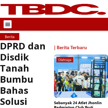
Berita
DPRD dan
| Berita Terbaru
Disdik
Olahraga
Tanah
Bumbu
Bahas
Solusi
Sebanyak 24 Atlet Jhonlin
Badminton Club Ikuti