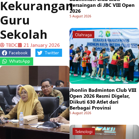
Kekurangan
Persaingan di JBC VIII Open
2026
Guru
5 August 2026
Sekolah
Olahraga
TBDC
21 January 2026
Facebook
Twitter
WhatsApp
Jhonlin Badminton Club VIII
Open 2026 Resmi Digelar,
Diikuti 630 Atlet dari
Berbagai Provinsi
5 August 2026
Teknologi