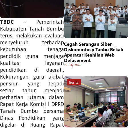
TBDC
– Pemerintah
Kabupaten Tanah Bumbu
terus melakukan evaluasi
menyeluruh terhadap
Cegah Serangan Siber,
kebutuhan tenaga
Diskominfosp Tanbu Bekali
Aparatur Keahlian Web
pendidik guna menjaga
Defacement
kualitas layanan
29 July 2026
pendidikan di daerah.
Kekurangan guru akibat
Berita
pensiun yang terjadi
setiap tahun menjadi
perhatian utama dalam
Rapat Kerja Komisi I DPRD
Tanah Bumbu bersama
Dinas Pendidikan, yang
digelar di Ruang Rapat