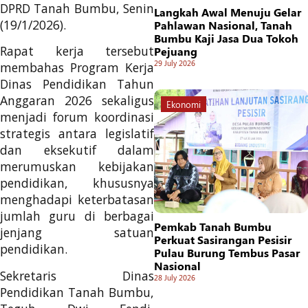
DPRD Tanah Bumbu, Senin
Langkah Awal Menuju Gelar
(19/1/2026).
Pahlawan Nasional, Tanah
Bumbu Kaji Jasa Dua Tokoh
Rapat kerja tersebut
Pejuang
29 July 2026
membahas Program Kerja
Dinas Pendidikan Tahun
Anggaran 2026 sekaligus
Ekonomi
menjadi forum koordinasi
strategis antara legislatif
dan eksekutif dalam
merumuskan kebijakan
pendidikan, khususnya
menghadapi keterbatasan
jumlah guru di berbagai
Pemkab Tanah Bumbu
jenjang satuan
Perkuat Sasirangan Pesisir
pendidikan.
Pulau Burung Tembus Pasar
Nasional
Sekretaris Dinas
28 July 2026
Pendidikan Tanah Bumbu,