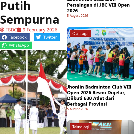
Putih
Persaingan di JBC VIII Open
2026
Sempurna
5 August 2026
TBDC
9 February 2026
Olahraga
Facebook
Twitter
WhatsApp
Jhonlin Badminton Club VIII
Open 2026 Resmi Digelar,
Diikuti 630 Atlet dari
Berbagai Provinsi
5 August 2026
Teknologi