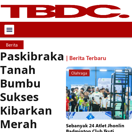
Berita
Paskibraka
| Berita Terbaru
Tanah
Olahraga
Bumbu
Sukses
Kibarkan
Merah
Sebanyak 24 Atlet Jhonlin
Badminton Club Ikuti