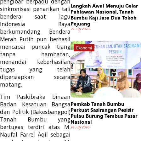
pengibar berpadu dengan
Langkah Awal Menuju Gelar
sinkronisasi penarikan tali
Pahlawan Nasional, Tanah
bendera saat lagu
Bumbu Kaji Jasa Dua Tokoh
Pejuang
Indonesia Raya
29 July 2026
berkumandang. Bendera
Merah Putih pun berhasil
mencapai puncak tiang
Ekonomi
tanpa hambatan,
menandai keberhasilan
tugas yang telah
dipersiapkan secara
matang.
Tim Paskibraka binaan
Badan Kesatuan Bangsa
Pemkab Tanah Bumbu
Perkuat Sasirangan Pesisir
dan Politik (Bakesbangpol)
Pulau Burung Tembus Pasar
Tanah Bumbu yang
Nasional
bertugas terdiri atas M.
28 July 2026
Naufal Farrel Aqil sebagai