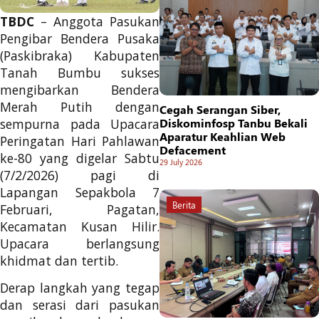
TBDC
– Anggota Pasukan
Pengibar Bendera Pusaka
(Paskibraka) Kabupaten
Tanah Bumbu sukses
mengibarkan Bendera
Merah Putih dengan
Cegah Serangan Siber,
sempurna pada Upacara
Diskominfosp Tanbu Bekali
Aparatur Keahlian Web
Peringatan Hari Pahlawan
Defacement
ke-80 yang digelar Sabtu
29 July 2026
(7/2/2026) pagi di
Lapangan Sepakbola 7
Berita
Februari, Pagatan,
Kecamatan Kusan Hilir.
Upacara berlangsung
khidmat dan tertib.
Derap langkah yang tegap
dan serasi dari pasukan