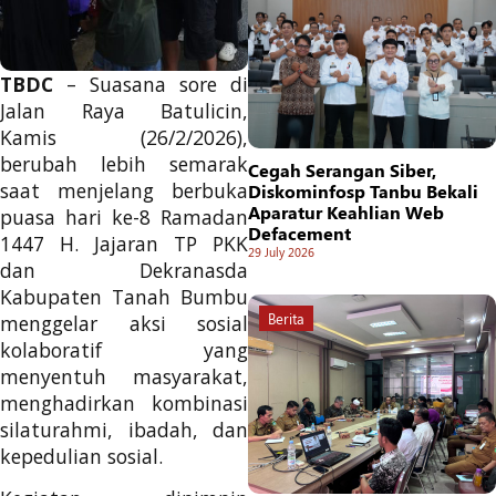
TBDC
– Suasana sore di
Jalan Raya Batulicin,
Kamis (26/2/2026),
berubah lebih semarak
Cegah Serangan Siber,
saat menjelang berbuka
Diskominfosp Tanbu Bekali
Aparatur Keahlian Web
puasa hari ke-8 Ramadan
Defacement
1447 H. Jajaran TP PKK
29 July 2026
dan Dekranasda
Kabupaten Tanah Bumbu
Berita
menggelar aksi sosial
kolaboratif yang
menyentuh masyarakat,
menghadirkan kombinasi
silaturahmi, ibadah, dan
kepedulian sosial.