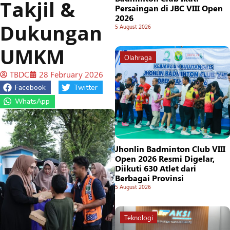
Takjil &
Persaingan di JBC VIII Open
2026
Dukungan
5 August 2026
UMKM
Olahraga
TBDC
28 February 2026
Facebook
Twitter
WhatsApp
Jhonlin Badminton Club VIII
Open 2026 Resmi Digelar,
Diikuti 630 Atlet dari
Berbagai Provinsi
5 August 2026
Teknologi