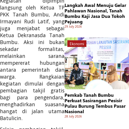
Kegiatan dipimpin
Langkah Awal Menuju Gelar
langsung oleh Ketua TP
Pahlawan Nasional, Tanah
PKK Tanah Bumbu, Andi
Bumbu Kaji Jasa Dua Tokoh
Irmayani Rudi Latif, yang
Pejuang
29 July 2026
juga menjabat sebagai
Ketua Dekranasda Tanah
Bumbu. Aksi ini bukan
Ekonomi
sekadar formalitas,
melainkan sarana
mempererat hubungan
antara pemerintah dan
warga. Rangkaian
kegiatan dimulai dengan
pembagian takjil gratis
Pemkab Tanah Bumbu
bagi para pengendara,
Perkuat Sasirangan Pesisir
menghadirkan suasana
Pulau Burung Tembus Pasar
hangat di jalan utama
Nasional
28 July 2026
Batulicin.