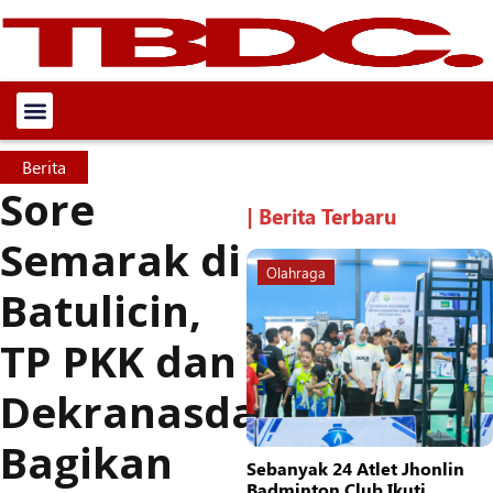
Berita
Sore
| Berita Terbaru
Semarak di
Olahraga
Batulicin,
TP PKK dan
Dekranasda
Bagikan
Sebanyak 24 Atlet Jhonlin
Badminton Club Ikuti