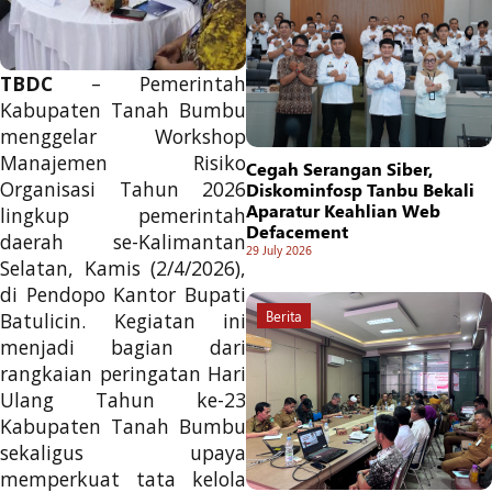
TBDC
– Pemerintah
Kabupaten Tanah Bumbu
menggelar Workshop
Manajemen Risiko
Cegah Serangan Siber,
Organisasi Tahun 2026
Diskominfosp Tanbu Bekali
Aparatur Keahlian Web
lingkup pemerintah
Defacement
daerah se-Kalimantan
29 July 2026
Selatan, Kamis (2/4/2026),
di Pendopo Kantor Bupati
Berita
Batulicin. Kegiatan ini
menjadi bagian dari
rangkaian peringatan Hari
Ulang Tahun ke-23
Kabupaten Tanah Bumbu
sekaligus upaya
memperkuat tata kelola