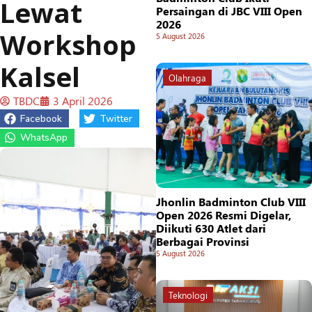
Lewat
Persaingan di JBC VIII Open
2026
Workshop
5 August 2026
Kalsel
Olahraga
TBDC
3 April 2026
Facebook
Twitter
WhatsApp
Jhonlin Badminton Club VIII
Open 2026 Resmi Digelar,
Diikuti 630 Atlet dari
Berbagai Provinsi
5 August 2026
Teknologi