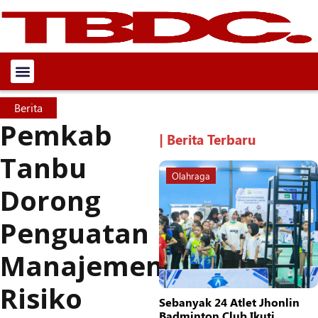
Berita
Pemkab
| Berita Terbaru
Tanbu
Olahraga
Dorong
Penguatan
Manajemen
Risiko
Sebanyak 24 Atlet Jhonlin
Badminton Club Ikuti