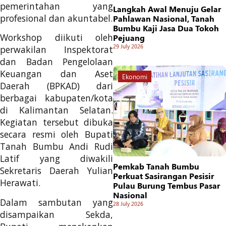
pemerintahan yang
Langkah Awal Menuju Gelar
profesional dan akuntabel.
Pahlawan Nasional, Tanah
Bumbu Kaji Jasa Dua Tokoh
Workshop diikuti oleh
Pejuang
29 July 2026
perwakilan Inspektorat
dan Badan Pengelolaan
Keuangan dan Aset
Ekonomi
Daerah (BPKAD) dari
berbagai kabupaten/kota
di Kalimantan Selatan.
Kegiatan tersebut dibuka
secara resmi oleh Bupati
Tanah Bumbu Andi Rudi
Latif yang diwakili
Pemkab Tanah Bumbu
Sekretaris Daerah Yulian
Perkuat Sasirangan Pesisir
Herawati.
Pulau Burung Tembus Pasar
Nasional
Dalam sambutan yang
28 July 2026
disampaikan Sekda,